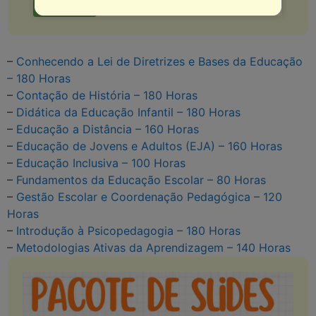
Saiba Mais
–
Conhecendo a Lei de Diretrizes e Bases da Educação
– 180 Horas
–
Contação de História – 180 Horas
–
Didática da Educação Infantil – 180 Horas
–
Educação a Distância – 160 Horas
–
Educação de Jovens e Adultos (EJA) – 160 Horas
–
Educação Inclusiva – 100 Horas
–
Fundamentos da Educação Escolar – 80 Horas
–
Gestão Escolar e Coordenação Pedagógica – 120
Horas
–
Introdução à Psicopedagogia – 180 Horas
–
Metodologias Ativas da Aprendizagem – 140 Horas