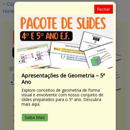
–
Conhecendo as 10 Competências da BNCC – 80
Fechar
Horas
Apresentações de Geometria – 5º
Ano
Explore conceitos de geometria de forma
visual e envolvente com nosso conjunto de
Slides Interativos para Frações
slides preparados para o 5º ano. Descubra
mais aqui.
Ajude seus alunos a compreenderem frações de
forma interativa com nossos slides atrativos. Veja
como esses recursos podem beneficiar sua sala de
Saiba Mais
aula.