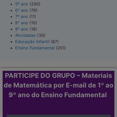
5º ano
(290)
6° ano
(76)
7º ano
(11)
8° ano
(10)
9° ano
(18)
Atividades
(30)
Educação Infantil
(67)
Ensino Fundamental
(201)
PARTICIPE DO GRUPO – Materiais
de Matemática por E-mail de 1º ao
9º ano do Ensino Fundamental